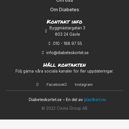
Om oss
Om Diabetes
Kontakt info
Byggmästargatan 3
803 24 Gävle
010 - 188 97 55
info@diabeteskortet.se
Håll kontakten
Följ gärna våra sociala kanaler för fler uppdateringar.
Facebook
Instagram
Diabeteskortet.se – En del av
plastkort.nu
© 2022 Cixma Group AB