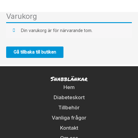
Hoppa
till
Varukorg
innehåll
Din varukorg är för närvarande tom.
Gå tillbaka till butiken
Snabblänkar
Hem
Diabeteskort
Tillbehör
Vanliga frågor
Kontakt